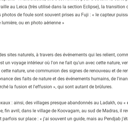
aille au Leica (très utilisé dans la section Eclipse), la transiti
es photos de foule sont souvent prises au Fuji : « le capteur pui
e lumière, ou en photo aérienne »
 des sites naturels, à travers des événements qui les relient, co
st un voyage intérieur où l'on ne fait qu'un avec cette nature, ver
r cette nature, une communion des signes de renouveau et de ren
onance des faits de nature et des événements humains, de l'inani
é la fusion et l'effusion », qui sont autant de brûlures.
xaux : ainsi, des villages presque abandonnés au Ladakh, ou « 
ne, fin avril, dans le village de Koovagam, au sud de Madras, il r
t parfois sur place : « j'ai souvent un guide, mais au Pendjab j'é