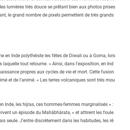
on des lumières très douce se prêtant bien aux photos prises
ssant, le grand nombre de pixels permettent de très grands
mme en Inde polythéiste les fêtes de Diwali ou à Goma, Iors
s laquelle tout retourne. » Ainsi, dans l'exposition, en Ind
aissance propres aux cycles de vie et mort. Cette fusion
mé et de l'animé. « Les terres volcaniques sont très mou
en Inde, les hijras, ces hommes-femmes marginalisés » :
evivent un épisode du Mahâbhârata, « et attirent les foule
tais seule. J'entre discrètement dans les habitudes, les rê