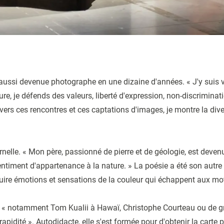
t aussi devenue photographe en une dizaine d'années. « J'y suis
e, je défends des valeurs, liberté d'expression, non-discriminat
s ces rencontres et ces captations d'images, je montre la divers
elle. « Mon père, passionné de pierre et de géologie, est devenu
sentiment d'appartenance à la nature. » La poésie a été son autre
raduire émotions et sensations de la couleur qui échappent aux mo
on, « notamment Tom Kualii à Hawaï, Christophe Courteau ou de g
te rapidité ». Autodidacte, elle s'est formée pour d'obtenir la ca